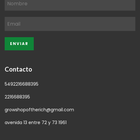
Contacto
5492216688395
2216688395
growshopoftherich@gmail.com
avenida 13 entre 72 y 73 1961